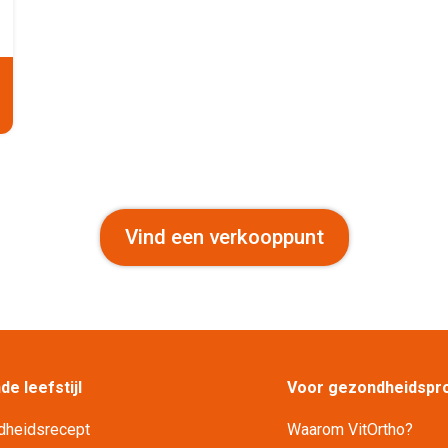
Vind een verkooppunt
e leefstijl
Voor gezondheidspro
dheidsrecept
Waarom VitOrtho?