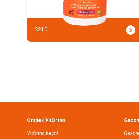
3215
Ontdek VitOrtho
Gezond
VitOrtho helpt!
Gezon