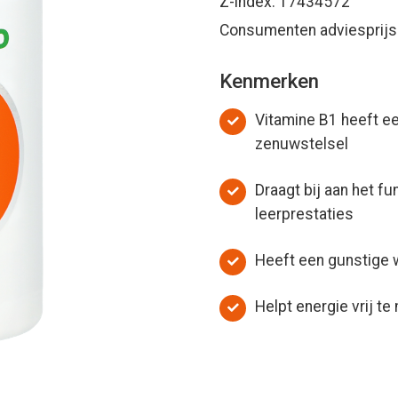
Z-index: 17434572
Consumenten adviesprijs:
Kenmerken
Vitamine B1 heeft ee
zenuwstelsel
Draagt bij aan het f
leerprestaties
Heeft een gunstige w
Helpt energie vrij t