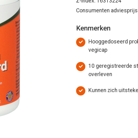
Z-index: 16313224
Consumenten adviesprijs:
Kenmerken
Hooggedoseerd probi
vegicap
10 geregistreerde 
overleven
Kunnen zich uitstek