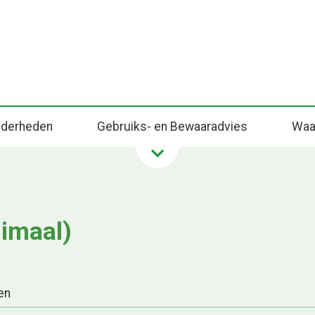
onderheden
Gebruiks- en Bewaaradvies
Waa
nimaal)
en