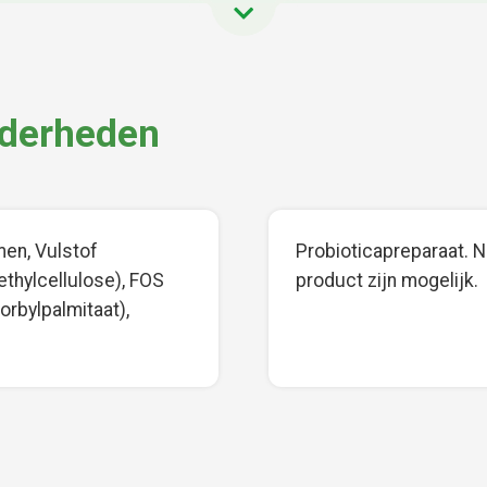
nderheden
en, Vulstof
Probioticapreparaat. Na
thylcellulose), FOS
product zijn mogelijk.
orbylpalmitaat),