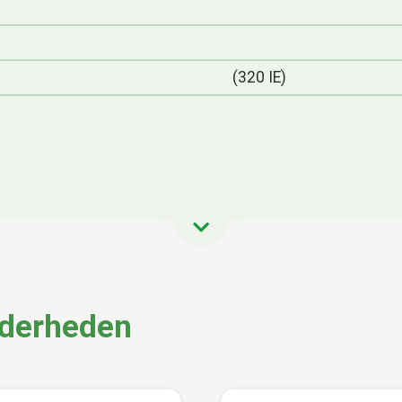
(320 IE)
nderheden