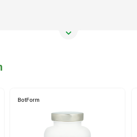
n
BotForm