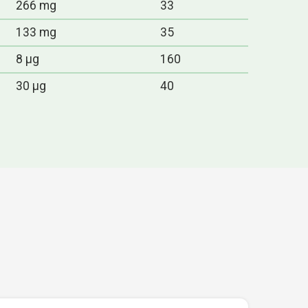
266 mg
33
133 mg
35
8 μg
160
30 μg
40