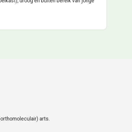
oelkast), droog en buiten bereik van jonge
orthomoleculair) arts.