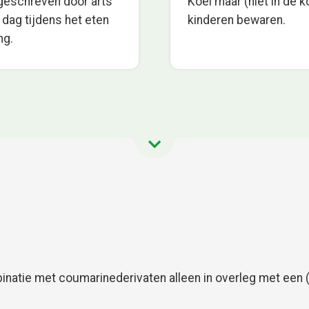
rgeschreven door arts
Koel maar (niet in de k
 dag tijdens het eten
kinderen bewaren.
ng.
inatie met coumarinederivaten alleen in overleg met een (