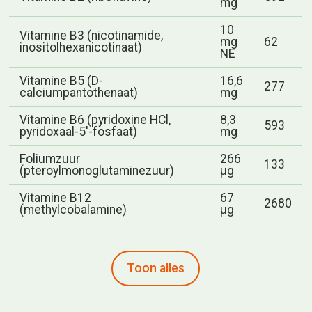
mg
10
Vitamine B3 (nicotinamide,
mg
62
inositolhexanicotinaat)
NE
Vitamine B5 (D-
16,6
277
calciumpantothenaat)
mg
Vitamine B6 (pyridoxine HCl,
8,3
593
pyridoxaal-5'-fosfaat)
mg
Foliumzuur
266
133
(pteroylmonoglutaminezuur)
μg
Vitamine B12
67
2680
(methylcobalamine)
μg
Toon alles