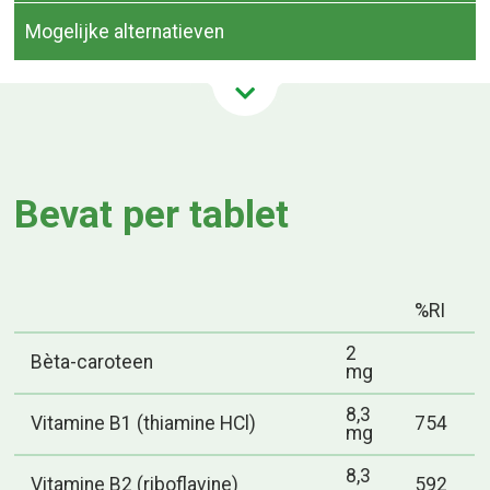
Mogelijke alternatieven
Bevat per tablet
%RI
2
Bèta-caroteen
mg
8,3
Vitamine B1 (thiamine HCl)
754
mg
8,3
Vitamine B2 (riboflavine)
592