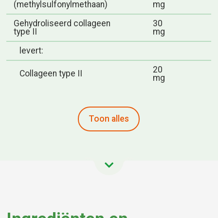
(methylsulfonylmethaan)
mg
Gehydroliseerd collageen
30
type II
mg
levert:
20
Collageen type II
mg
Toon alles