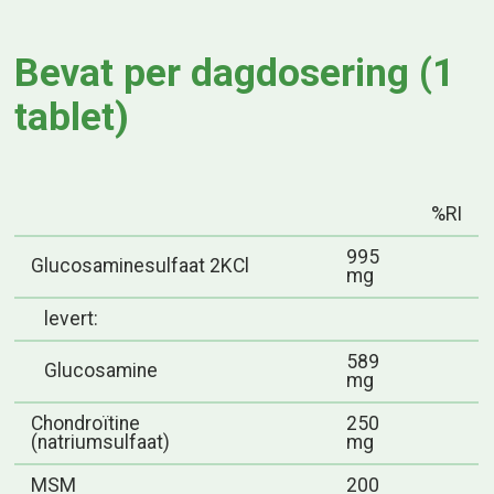
Bevat per dagdosering (1
tablet)
%RI
995
Glucosaminesulfaat 2KCl
mg
levert:
589
Glucosamine
mg
Chondroïtine
250
(natriumsulfaat)
mg
MSM
200