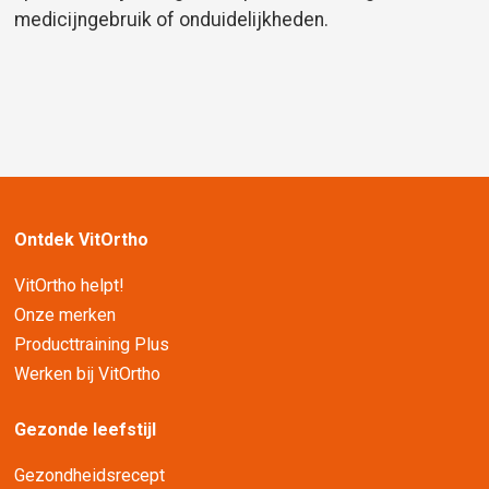
medicijngebruik of onduidelijkheden.
Ontdek VitOrtho
VitOrtho helpt!
Onze merken
Producttraining Plus
Werken bij VitOrtho
Gezonde leefstijl
Gezondheidsrecept