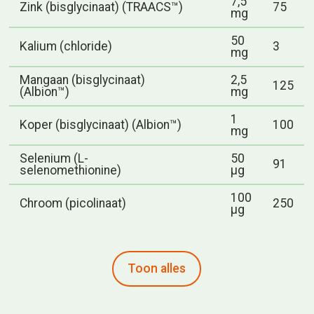
7,5
Zink (bisglycinaat) (TRAACS™)
75
mg
50
Kalium (chloride)
3
mg
Mangaan (bisglycinaat)
2,5
125
(Albion™)
mg
1
Koper (bisglycinaat) (Albion™)
100
mg
Selenium (L-
50
91
selenomethionine)
µg
100
Chroom (picolinaat)
250
µg
Toon alles