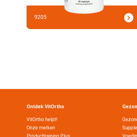
9205
Ontdek VitOrtho
Gezond
VitOrtho helpt!
Gezon
Onze merken
Supplet
Producttraining Plus
Voedin