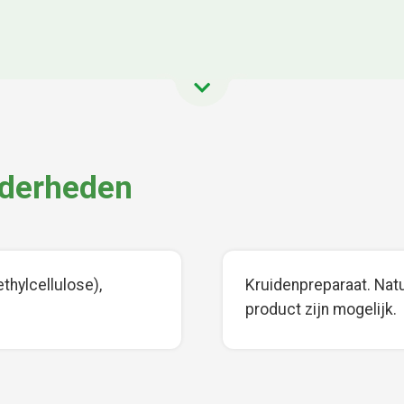
nderheden
hylcellulose),
Kruidenpreparaat. Natuu
product zijn mogelijk.