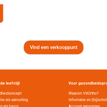
Vind een verkooppunt
e leefstijl
Voor gezondheidspro
dheidsrecept
Waarom VitOrtho?
ie als aanvulling
Informatie en (bij)scho
g als basis
Account aanvragen