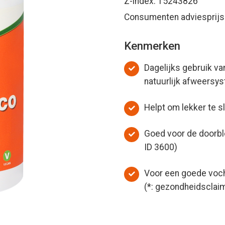
Z-index: 15243826
Consumenten adviesprijs:
Kenmerken
Dagelijks gebruik va
natuurlijk afweersy
Helpt om lekker te s
Goed voor de doorbl
ID 3600)
Voor een goede voch
(*: gezondheidsclai