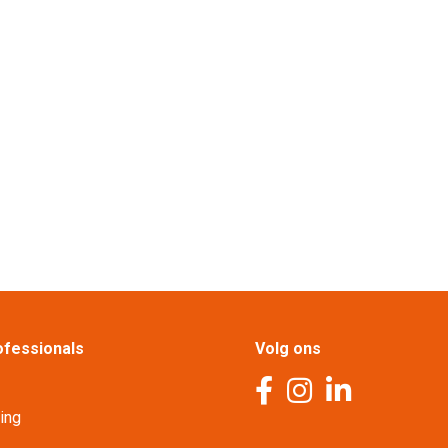
fessionals
Volg ons
ling