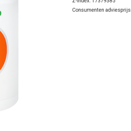
Z-index: 17379385
Consumenten adviesprijs: