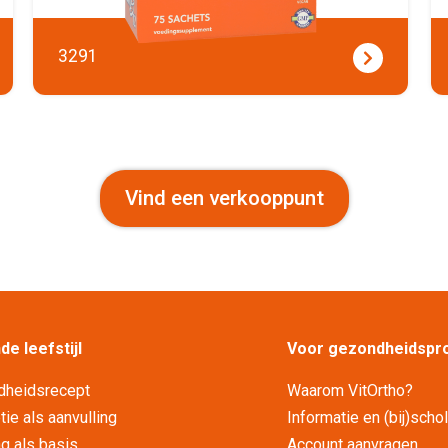
3291
Vind een verkooppunt
e leefstijl
Voor gezondheidspro
dheidsrecept
Waarom VitOrtho?
ie als aanvulling
Informatie en (bij)scho
g als basis
Account aanvragen