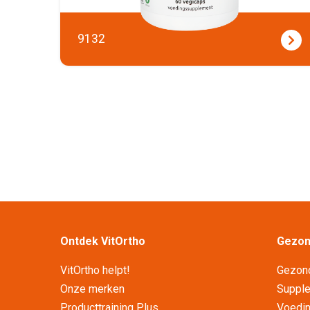
9132
Ontdek VitOrtho
Gezond
VitOrtho helpt!
Gezon
Onze merken
Supplet
Producttraining Plus
Voedin