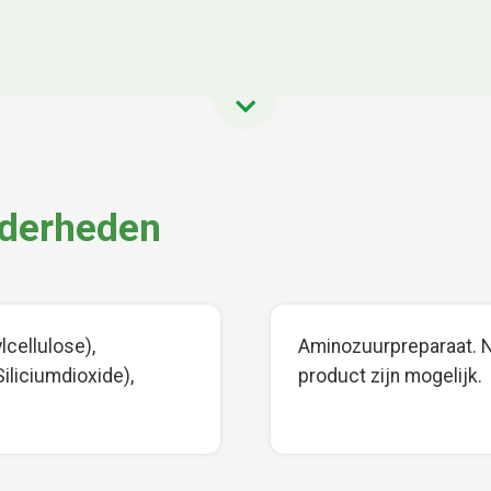
nderheden
cellulose),
Aminozuurpreparaat. Nat
iliciumdioxide),
product zijn mogelijk.