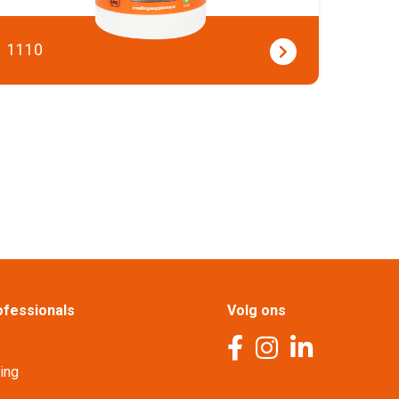
1110
fessionals
Volg ons
ling