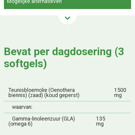
Mogelijke alternatieven
Bevat per dagdosering (3
softgels)
Teunisbloemolie (Oenothera
1500
biennis) (zaad) (koud geperst)
mg
waarvan:
Gamma-linoleenzuur (GLA)
135
(omega 6)
mg