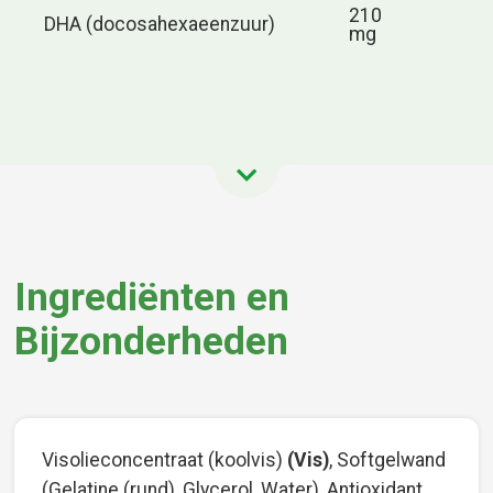
210
DHA (docosahexaeenzuur)
mg
Ingrediënten en
Bijzonderheden
Visolieconcentraat (koolvis)
(Vis)
, Softgelwand
(Gelatine (rund), Glycerol, Water), Antioxidant