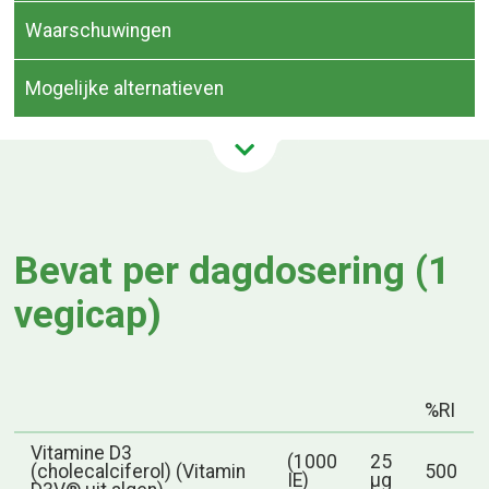
Waarschuwingen
Mogelijke alternatieven
Bevat per dagdosering (1
vegicap)
%RI
Vitamine D3
(1000
25
(cholecalciferol) (Vitamin
500
IE)
µg