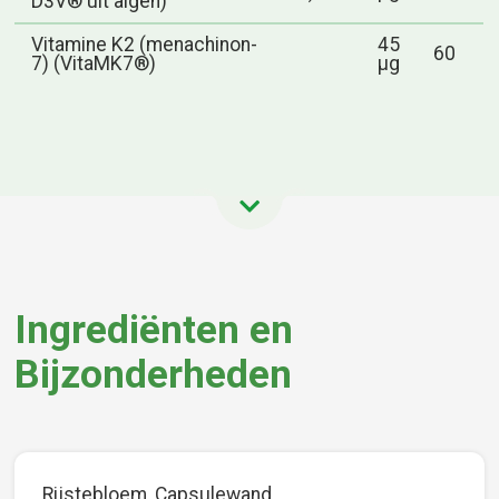
D3V® uit algen)
Vitamine K2 (menachinon-
45
60
7) (VitaMK7®)
µg
Ingrediënten en
Bijzonderheden
Rijstebloem, Capsulewand