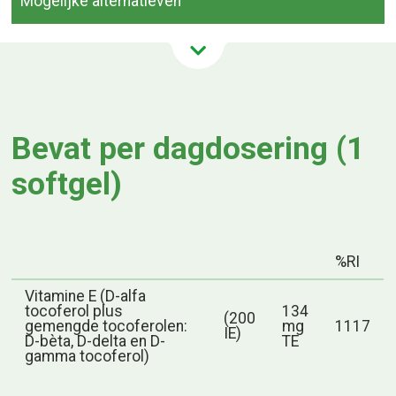
Mogelijke alternatieven
Bevat per dagdosering (1
softgel)
%RI
Vitamine E (D-alfa
tocoferol plus
134
(200
gemengde tocoferolen:
mg
1117
IE)
D-bèta, D-delta en D-
TE
gamma tocoferol)