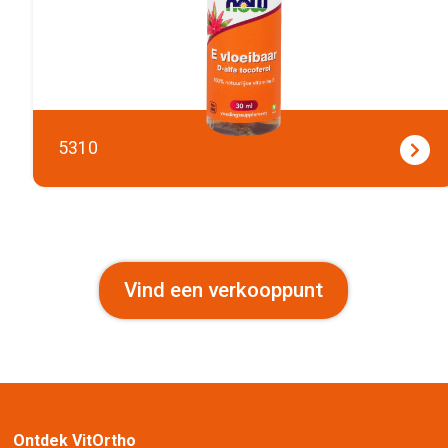
5310
Vind een verkooppunt
Ontdek VitOrtho