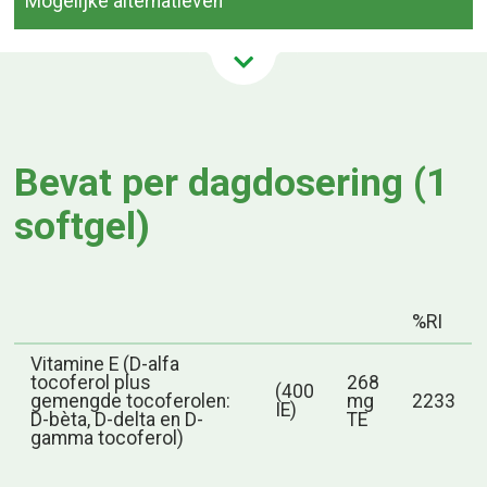
Mogelijke alternatieven
Bevat per dagdosering (1
softgel)
%RI
Vitamine E (D-alfa
tocoferol plus
268
(400
gemengde tocoferolen:
mg
2233
IE)
D-bèta, D-delta en D-
TE
gamma tocoferol)