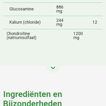
886
Glucosamine
mg
244
Kalium (chloride)
12
mg
Chondroïtine
1200
(natriumsulfaat)
mg
Ingrediënten en
Bijzonderheden