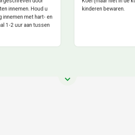
oorgeschreven door
Koel (maar niet in de k
 eten innemen. Houd u
kinderen bewaren.
ig innemen met hart- en
al 1-2 uur aan tussen