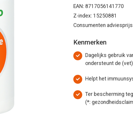
EAN: 8717056141770
Z-index: 15250881
Consumenten adviesprijs:
Kenmerken
Dagelijks gebruik v
ondersteunt de (vet
Helpt het immuunsy
Ter bescherming tege
(*: gezondheidsclai